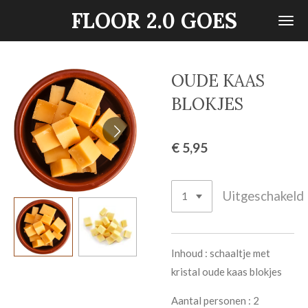
FLOOR 2.0 GOES
Ga
direct
naar
de
OUDE KAAS
hoofdinhoud
BLOKJES
€ 5,95
Uitgeschakeld
Inhoud : schaaltje met
kristal oude kaas blokjes
Aantal personen : 2