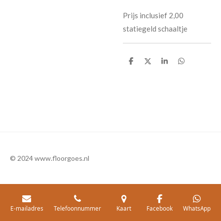
Prijs inclusief 2,00
statiegeld schaaltje
D
D
S
D
e
e
h
e
l
e
a
l
e
l
r
e
n
e
n
© 2024 www.floorgoes.nl
E-mailadres
Telefoonnummer
Kaart
Facebook
WhatsApp